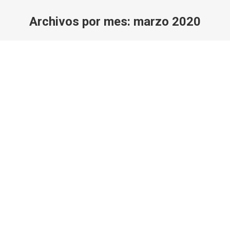
Archivos por mes:
marzo 2020
Estás aquí:
Mantenimiento vial cabecera
parroquial de Baños.