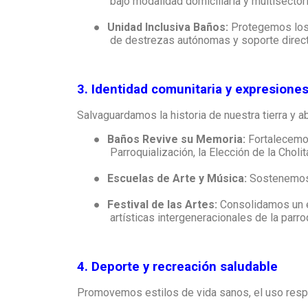
bajo modalidad domiciliaria y multisecto
●
Unidad Inclusiva Baños:
Protegemos los 
de destrezas autónomas y soporte direct
3. Identidad comunitaria y expresiones
Salvaguardamos la historia de nuestra tierra y a
●
Baños Revive su Memoria:
Fortalecemos
Parroquialización, la Elección de la Choli
●
Escuelas de Arte y Música:
Sostenemos l
●
Festival de las Artes:
Consolidamos un es
artísticas intergeneracionales de la parro
4. Deporte y recreación saludable
Promovemos estilos de vida sanos, el uso respon