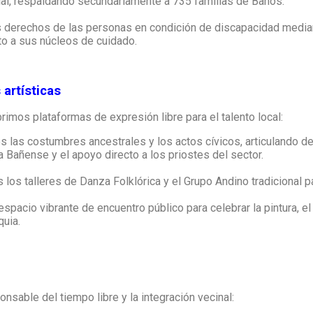
rial, respaldando secundariamente a 735 familias de Baños.
derechos de las personas en condición de discapacidad mediant
o a sus núcleos de cuidado.
 artísticas
brimos plataformas de expresión libre para el talento local:
 las costumbres ancestrales y los actos cívicos, articulando d
ta Bañense y el apoyo directo a los priostes del sector.
os talleres de Danza Folklórica y el Grupo Andino tradicional p
pacio vibrante de encuentro público para celebrar la pintura, el
quia.
sable del tiempo libre y la integración vecinal: