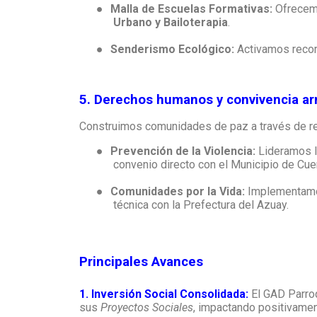
●
Malla de Escuelas Formativas:
Ofrecemo
Urbano y Bailoterapia
.
●
Senderismo Ecológico:
Activamos recorr
5. Derechos humanos y convivencia a
Construimos comunidades de paz a través de red
●
Prevención de la Violencia:
Lideramos l
convenio directo con el Municipio de Cue
●
Comunidades por la Vida:
Implementamos
técnica con la Prefectura del Azuay.
Principales Avances
1. Inversión Social Consolidada:
El GAD Parroq
sus
Proyectos Sociales
, impactando positivame