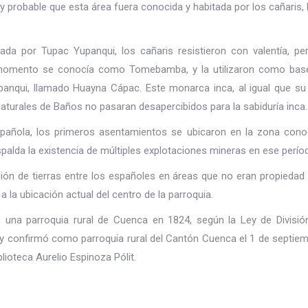
y probable que esta área fuera conocida y habitada por los cañaris, l
da por Tupac Yupanqui, los cañaris resistieron con valentía, per
 momento se conocía como Tomebamba, y la utilizaron como base 
upanqui, llamado Huayna Cápac. Este monarca inca, al igual que su 
turales de Baños no pasaran desapercibidos para la sabiduría inca.
spañola, los primeros asentamientos se ubicaron en la zona con
alda la existencia de múltiples explotaciones mineras en ese perío
bución de tierras entre los españoles en áreas que no eran propiedad
 a la ubicación actual del centro de la parroquia.
 una parroquia rural de Cuenca en 1824, según la Ley de División
 y confirmó como parroquia rural del Cantón Cuenca el 1 de septiem
lioteca Aurelio Espinoza Pólit.