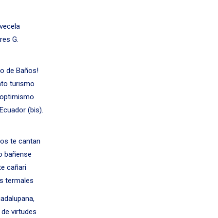
evecela
res G.
blo de Baños!
nto turismo
y optimismo
Ecuador (bis).
jos te cantan
lo bañense
te cañari
as termales
uadalupana,
 de virtudes