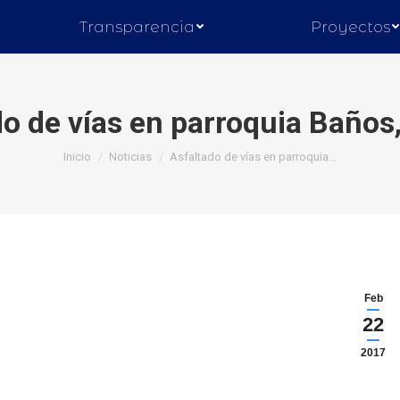
Transparencia
Proyectos
do de vías en parroquia Baños
Inicio
Noticias
Asfaltado de vías en parroquia…
Feb
22
2017