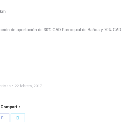
 km
elación de aportación de 30% GAD Parroquial de Baños y 70% GAD
oticias
22 febrero, 2017
Compartir
Compartir
Compartir
con
con