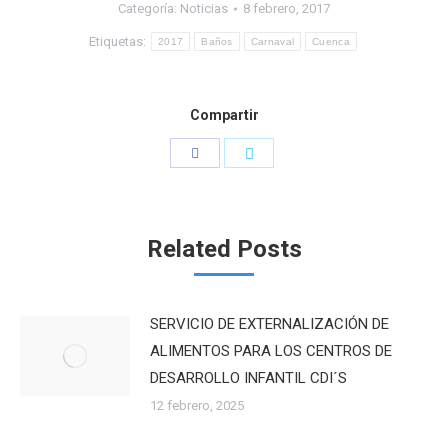
Categoría:
Noticias
8 febrero, 2017
Etiquetas:
2017
Baños
Carnaval
Cuenca
Compartir
Compartir
Compartir
con
con
Facebook
Twitter
Related Posts
SERVICIO DE EXTERNALIZACIÓN DE
ALIMENTOS PARA LOS CENTROS DE
DESARROLLO INFANTIL CDI´S
12 febrero, 2025