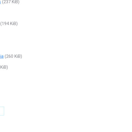
s
(237 KiB)
(194 KiB)
ia
(260 KiB)
KiB)
ompartir
on
witter