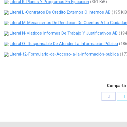
Literal K-Planes Y Programas En Ejecucion
(351 KiB)
Literal L-Contratos De Credito Externos O Internos AB
(195 KiB
Literal M-Mecanismos De Rendicion De Cuentas A La Ciudadan
Literal N-Viaticos Informes De Trabajo Y Justificativos AB
(194
Literal O- Responsable De Atender La Información Pública
(186
Literal-f2-Formulario-de-Acceso-a-la-información-publica
(177
Compartir
Compartir
C
con
c
Facebook
T