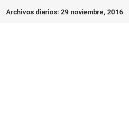
Archivos diarios:
29 noviembre, 2016
Estás aquí:
PARQUE INFANTIL NERO
Noticias
Por
aparroquiabanos
29 noviembre, 2016
El sàbado 26 de noviembre, estuvimos presentes en la
comunidad de Nero, lugar en el cual se tenía previsto
que se realice la minga para la construcción de un
muro de contención que servirá como adecuación del
espacio físico destinado para el Proyecto, «Parque
Infantil Nero». La cantidad de asistentes a la minga,
no cumplió…