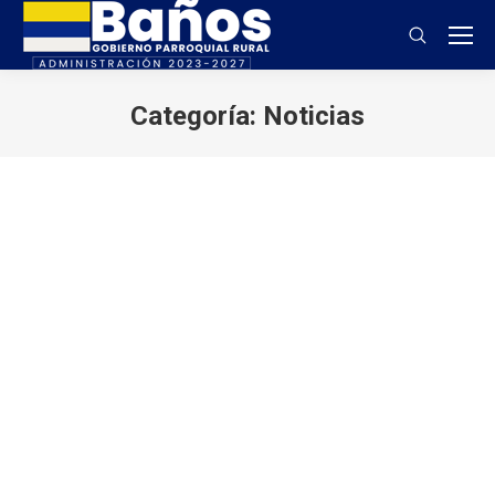
Buscar:
Categoría:
Noticias
Estás aquí:
CONSTRUCCIÓN DE NICHOS EN EL
CEMENTERIO CENTRAL DE BAÑOS
Noticias
Por
aparroquiabanos
26 diciembre, 2016
El GAD Parroquial realizó la construcción de 105
nichos en el Cementerio Central de Baños con el
objetivo de mejorar el servicio y atención a los
beneficiarios Bañenses. Los nichos fueron